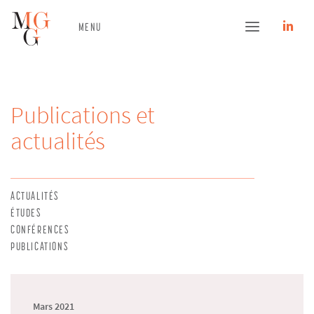
Skip
PRÉSENTATION
MENU
n
Naivation
CLIENTS
PUBLICATIONS ET ACTUALITÉS
Publications et
ÉQUIPE
actualités
CONTACT
ACTUALITÉS
ÉTUDES
CONFÉRENCES
PUBLICATIONS
Mars 2021